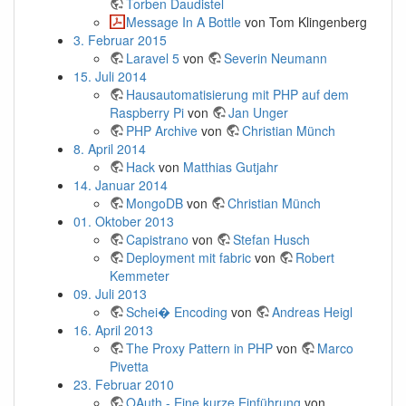
Torben Daudistel
Message In A Bottle
von Tom Klingenberg
3. Februar 2015
Laravel 5
von
Severin Neumann
15. Juli 2014
Hausautomatisierung mit PHP auf dem
Raspberry Pi
von
Jan Unger
PHP Archive
von
Christian Münch
8. April 2014
Hack
von
Matthias Gutjahr
14. Januar 2014
MongoDB
von
Christian Münch
01. Oktober 2013
Capistrano
von
Stefan Husch
Deployment mit fabric
von
Robert
Kemmeter
09. Juli 2013
Schei� Encoding
von
Andreas Heigl
16. April 2013
The Proxy Pattern in PHP
von
Marco
Pivetta
23. Februar 2010
OAuth - Eine kurze Einführung
von